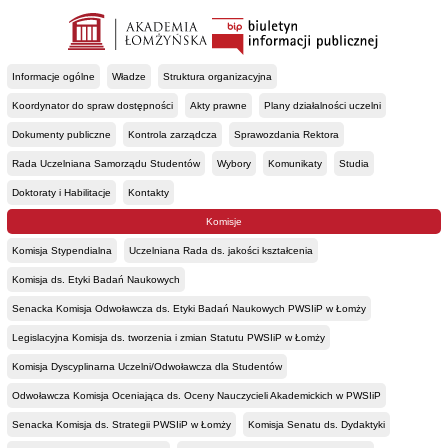
Informacje ogólne
Władze
Struktura organizacyjna
Koordynator do spraw dostępności
Akty prawne
Plany działalności uczelni
Dokumenty publiczne
Kontrola zarządcza
Sprawozdania Rektora
Rada Uczelniana Samorządu Studentów
Wybory
Komunikaty
Studia
Doktoraty i Habilitacje
Kontakty
Komisje
Komisja Stypendialna
Uczelniana Rada ds. jakości kształcenia
Komisja ds. Etyki Badań Naukowych
Senacka Komisja Odwoławcza ds. Etyki Badań Naukowych PWSIiP w Łomży
Legislacyjna Komisja ds. tworzenia i zmian Statutu PWSIiP w Łomży
Komisja Dyscyplinarna Uczelni/Odwoławcza dla Studentów
Odwoławcza Komisja Oceniająca ds. Oceny Nauczycieli Akademickich w PWSIiP
Senacka Komisja ds. Strategii PWSIiP w Łomży
Komisja Senatu ds. Dydaktyki