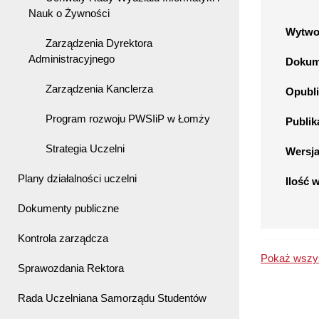
Nauk o Żywności
Wytwo
Zarządzenia Dyrektora
Administracyjnego
Dokume
Zarządzenia Kanclerza
Opubli
Program rozwoju PWSIiP w Łomży
Publik
Strategia Uczelni
Wersj
Plany działalności uczelni
Ilość 
Dokumenty publiczne
Kontrola zarządcza
Pokaż wszys
Sprawozdania Rektora
Rada Uczelniana Samorządu Studentów