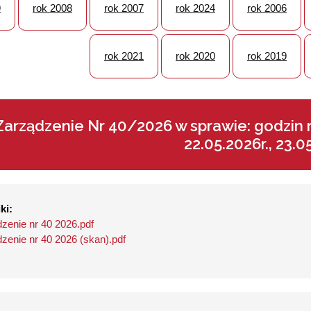
9
rok 2008
rok 2007
rok 2024
rok 2006
rok 2021
rok 2020
rok 2019
Zarządzenie Nr 40/2026 w sprawie: godzin re
22.05.2026r., 23.0
ki:
zenie nr 40 2026.pdf
zenie nr 40 2026 (skan).pdf