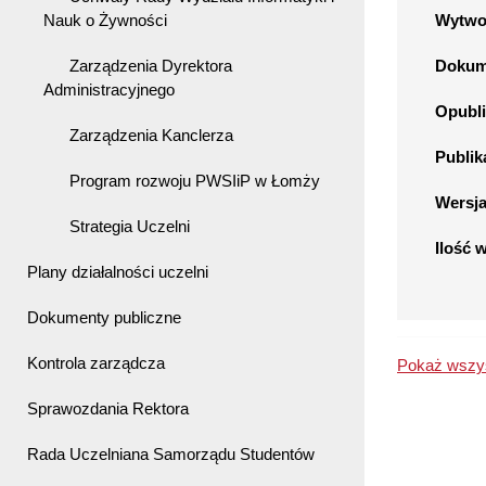
Nauk o Żywności
Wytwo
Zarządzenia Dyrektora
Dokume
Administracyjnego
Opubli
Zarządzenia Kanclerza
Publik
Program rozwoju PWSIiP w Łomży
Wersj
Strategia Uczelni
Ilość 
Plany działalności uczelni
Dokumenty publiczne
Kontrola zarządcza
Pokaż wszys
Sprawozdania Rektora
Rada Uczelniana Samorządu Studentów