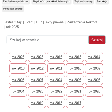
Zamówienia publiczne
Zbędne/zużyte składniki majątku
Tryb wnioskowy
Redakcja
Instrukcja obsługi
Jesteś tutaj:
Start
BIP
Akty prawne
Zarządzenia Rektora
rok 2025
rok 2026
rok 2025
rok 2016
rok 2015
rok 2014
rok 2013
rok 2012
rok 2011
rok 2010
rok 2009
rok 2008
rok 2007
rok 2024
rok 2006
rok 2005
rok 2004
rok 2023
rok 2022
rok 2021
rok 2020
rok 2019
rok 2018
rok 2017