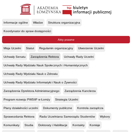
Informacje ogólne
Władze
Struktura organizacyjna
Koordynator do spraw dostępności
Akty prawne
Misja Uczelni
Statut
Regulamin organizacyjny
Utworzenie Uczelni
Uchwały Senatu
Zarządzenia Rektora
Uchwały Rady Uczelni
Uchwały Rady Wydziału Nauk Społecznych i Humanistycznych
Uchwały Rady Wydziału Nauk o Zdrowiu
Uchwały Rady Wydziału Informatyki i Nauk o Żywności
Zarządzenia Dyrektora Administracyjnego
Zarządzenia Kanclerza
Program rozwoju PWSIiP w Łomży
Strategia Uczelni
Plany działalności uczelni
Dokumenty publiczne
Kontrola zarządcza
Sprawozdania Rektora
Rada Uczelniana Samorządu Studentów
Wybory
Komunikaty
Studia
Doktoraty i Habilitacje
Kontakty
Komisje