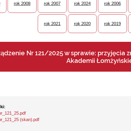
9
rok 2008
rok 2007
rok 2024
rok 2006
rok 2021
rok 2020
rok 2019
ządzenie Nr 121/2025 w sprawie: przyjęcia
Akademii Łomżyńskiej
ki:
nr_121_25.pdf
nr_121_25 (skan).pdf