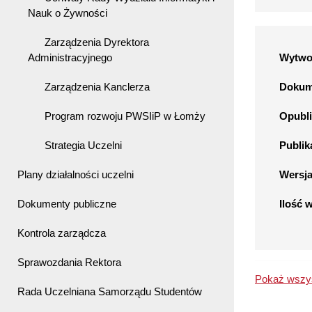
Nauk o Żywności
Zarządzenia Dyrektora
Administracyjnego
Wytwo
Zarządzenia Kanclerza
Dokume
Program rozwoju PWSIiP w Łomży
Opubli
Strategia Uczelni
Publik
Plany działalności uczelni
Wersj
Dokumenty publiczne
Ilość 
Kontrola zarządcza
Sprawozdania Rektora
Pokaż wszys
Rada Uczelniana Samorządu Studentów