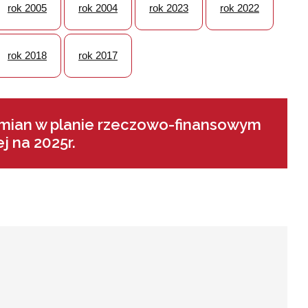
rok 2005
rok 2004
rok 2023
rok 2022
rok 2018
rok 2017
 zmian w planie rzeczowo-finansowym
 na 2025r.