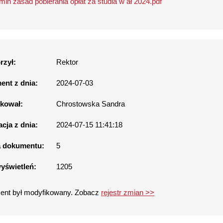
min zasad pobierania opłat za studia w ał 2024.pdf
rzył:
Rektor
nt z dnia:
2024-07-03
kował:
Chrostowska Sandra
acja z dnia:
2024-07-15 11:41:18
a dokumentu:
5
wyświetleń:
1205
nt był modyfikowany. Zobacz
rejestr zmian >>