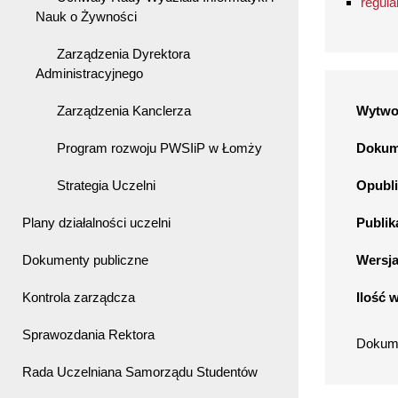
regula
Nauk o Żywności
Zarządzenia Dyrektora
Administracyjnego
Zarządzenia Kanclerza
Wytwo
Program rozwoju PWSIiP w Łomży
Dokume
Strategia Uczelni
Opubli
Plany działalności uczelni
Publik
Dokumenty publiczne
Wersj
Kontrola zarządcza
Ilość 
Sprawozdania Rektora
Dokume
Rada Uczelniana Samorządu Studentów