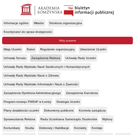
Informacje ogólne
Władze
Struktura organizacyjna
Koordynator do spraw dostępności
Akty prawne
Misja Uczelni
Statut
Regulamin organizacyjny
Utworzenie Uczelni
Uchwały Senatu
Zarządzenia Rektora
Uchwały Rady Uczelni
Uchwały Rady Wydziału Nauk Społecznych i Humanistycznych
Uchwały Rady Wydziału Nauk o Zdrowiu
Uchwały Rady Wydziału Informatyki i Nauk o Żywności
Zarządzenia Dyrektora Administracyjnego
Zarządzenia Kanclerza
Program rozwoju PWSIiP w Łomży
Strategia Uczelni
Plany działalności uczelni
Dokumenty publiczne
Kontrola zarządcza
Sprawozdania Rektora
Rada Uczelniana Samorządu Studentów
Wybory
Komunikaty
Studia
Doktoraty i Habilitacje
Kontakty
Komisje