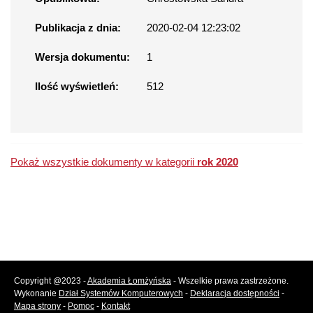
Publikacja z dnia:
2020-02-04 12:23:02
Wersja dokumentu:
1
Ilość wyświetleń:
512
Pokaż wszystkie dokumenty w kategorii
rok 2020
Copyright @2023 -
Akademia Łomżyńska
- Wszelkie prawa zastrzeżone.
Wykonanie
Dział Systemów Komputerowych
-
Deklaracja dostępności
-
Mapa strony
-
Pomoc
-
Kontakt