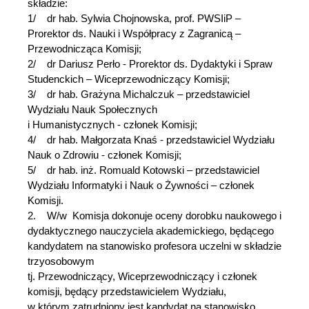
składzie:
1/ dr hab. Sylwia Chojnowska, prof. PWSIiP –
Prorektor ds. Nauki i Współpracy z Zagranicą –
Przewodnicząca Komisji;
2/ dr Dariusz Perło - Prorektor ds. Dydaktyki i Spraw
Studenckich – Wiceprzewodniczący Komisji;
3/ dr hab. Grażyna Michalczuk – przedstawiciel
Wydziału Nauk Społecznych
i Humanistycznych - członek Komisji;
4/ dr hab. Małgorzata Knaś - przedstawiciel Wydziału
Nauk o Zdrowiu - członek Komisji;
5/ dr hab. inż. Romuald Kotowski – przedstawiciel
Wydziału Informatyki i Nauk o Żywności – członek
Komisji.
2. W/w Komisja dokonuje oceny dorobku naukowego i
dydaktycznego nauczyciela akademickiego, będącego
kandydatem na stanowisko profesora uczelni w składzie
trzyosobowym
tj. Przewodniczący, Wiceprzewodniczący i członek
komisji, będący przedstawicielem Wydziału,
w którym zatrudniony jest kandydat na stanowisko