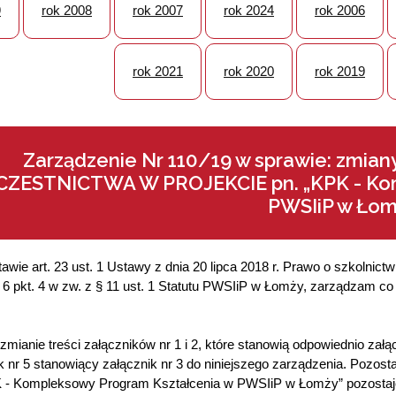
9
rok 2008
rok 2007
rok 2024
rok 2006
rok 2021
rok 2020
rok 2019
Zarządzenie Nr 110/19 w sprawie: zmi
CZESTNICTWA W PROJEKCIE pn. „KPK - Kom
PWSIiP w Łom
awie art. 23 ust. 1 Ustawy z dnia 20 lipca 2018 r. Prawo o szkolnic
. 6 pkt. 4 w zw. z § 11 ust. 1 Statutu PWSIiP w Łomży, zarządzam co
zmianie treści załączników nr 1 i 2, które stanowią odpowiednio zał
k nr 5 stanowiący załącznik nr 3 do niniejszego zarządzenia. Pozosta
K - Kompleksowy Program Kształcenia w PWSIiP w Łomży” pozostaj