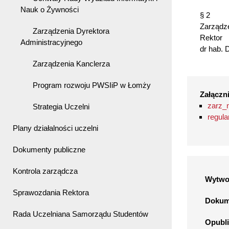
Nauk o Żywności
§ 2
Zarządze
Zarządzenia Dyrektora
Rektor
Administracyjnego
dr hab. 
Zarządzenia Kanclerza
Program rozwoju PWSIiP w Łomży
Załączni
zarz_
Strategia Uczelni
regula
Plany działalności uczelni
Dokumenty publiczne
Kontrola zarządcza
Wytwo
Sprawozdania Rektora
Dokume
Rada Uczelniana Samorządu Studentów
Opubli