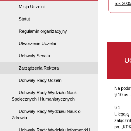
rok 200
Misja Uczelni
Statut
Regulamin organizacyjny
Utworzenie Uczelni
Uchwały Senatu
U
Zarządzenia Rektora
Uchwały Rady Uczelni
Na podst
Uchwały Rady Wydziału Nauk
§ 10 ust
Społecznych i Humanistycznych
§ 1
Uchwały Rady Wydziału Nauk o
Ulegają 
Zdrowiu
załączni
pn. „KP
Uchwały Rady Wydziału Informatyki i