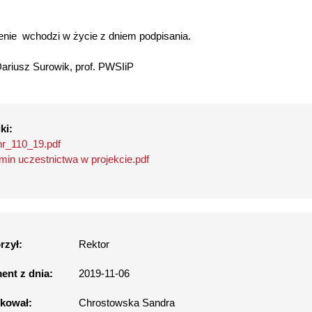
nie wchodzi w życie z dniem podpisania.
Dariusz Surowik, prof. PWSIiP
ki:
nr_110_19.pdf
min uczestnictwa w projekcie.pdf
rzył:
Rektor
nt z dnia:
2019-11-06
kował:
Chrostowska Sandra