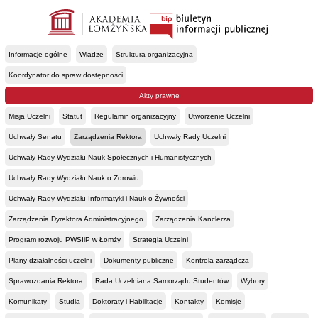
Informacje ogólne
Władze
Struktura organizacyjna
Koordynator do spraw dostępności
Akty prawne
Misja Uczelni
Statut
Regulamin organizacyjny
Utworzenie Uczelni
Uchwały Senatu
Zarządzenia Rektora
Uchwały Rady Uczelni
Uchwały Rady Wydziału Nauk Społecznych i Humanistycznych
Uchwały Rady Wydziału Nauk o Zdrowiu
Uchwały Rady Wydziału Informatyki i Nauk o Żywności
Zarządzenia Dyrektora Administracyjnego
Zarządzenia Kanclerza
Program rozwoju PWSIiP w Łomży
Strategia Uczelni
Plany działalności uczelni
Dokumenty publiczne
Kontrola zarządcza
Sprawozdania Rektora
Rada Uczelniana Samorządu Studentów
Wybory
Komunikaty
Studia
Doktoraty i Habilitacje
Kontakty
Komisje