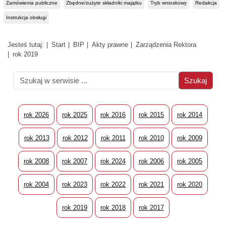
Zamówienia publiczne
Zbędne/zużyte składniki majątku
Tryb wnioskowy
Redakcja
Instrukcja obsługi
Jesteś tutaj:
Start
BIP
Akty prawne
Zarządzenia Rektora
rok 2019
rok 2026
rok 2025
rok 2016
rok 2015
rok 2014
rok 2013
rok 2012
rok 2011
rok 2010
rok 2009
rok 2008
rok 2007
rok 2024
rok 2006
rok 2005
rok 2004
rok 2023
rok 2022
rok 2021
rok 2020
rok 2019
rok 2018
rok 2017