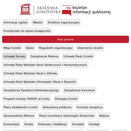
Informacje ogólne
Władze
Struktura organizacyjna
Koordynator do spraw dostępności
Akty prawne
Misja Uczelni
Statut
Regulamin organizacyjny
Utworzenie Uczelni
Uchwały Senatu
Zarządzenia Rektora
Uchwały Rady Uczelni
Uchwały Rady Wydziału Nauk Społecznych i Humanistycznych
Uchwały Rady Wydziału Nauk o Zdrowiu
Uchwały Rady Wydziału Informatyki i Nauk o Żywności
Zarządzenia Dyrektora Administracyjnego
Zarządzenia Kanclerza
Program rozwoju PWSIiP w Łomży
Strategia Uczelni
Plany działalności uczelni
Dokumenty publiczne
Kontrola zarządcza
Sprawozdania Rektora
Rada Uczelniana Samorządu Studentów
Wybory
Komunikaty
Studia
Doktoraty i Habilitacje
Kontakty
Komisje