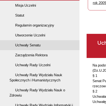
rok 200
Misja Uczelni
Statut
Regulamin organizacyjny
Utworzenie Uczelni
Uch
Uchwały Senatu
Zarządzenia Rektora
Uchwały Rady Uczelni
Na podst
(Dz.U.20
Uchwały Rady Wydziału Nauk
§ 1
Społecznych i Humanistycznych
Senat Pa
rzeczowo
Uchwały Rady Wydziału Nauk o
§ 2
Zdrowiu
Uchwała 
Uchwałę
Uchwały Rady Wydziału Informatyki i