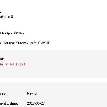
0
ło się 0
niczący Senatu
Rektor
ab. Dariusz Surowik, prof. PWSIiP
ki:
ła_nr_40_18.pdf
rzył:
Rektor
nt z dnia:
2018-06-27