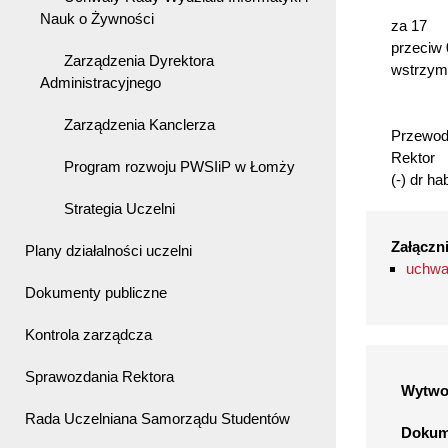
Nauk o Żywności
za 17
przeciw 
Zarządzenia Dyrektora
wstrzyma
Administracyjnego
Zarządzenia Kanclerza
Przewod
Program rozwoju PWSIiP w Łomży
(-) dr h
Strategia Uczelni
Załączni
Plany działalności uczelni
uchwa
Dokumenty publiczne
Kontrola zarządcza
Sprawozdania Rektora
Wytwo
Rada Uczelniana Samorządu Studentów
Dokume