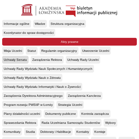
Informacje ogólne
Władze
Struktura organizacyjna
Koordynator do spraw dostępności
Akty prawne
Misja Uczelni
Statut
Regulamin organizacyjny
Utworzenie Uczelni
Uchwały Senatu
Zarządzenia Rektora
Uchwały Rady Uczelni
Uchwały Rady Wydziału Nauk Społecznych i Humanistycznych
Uchwały Rady Wydziału Nauk o Zdrowiu
Uchwały Rady Wydziału Informatyki i Nauk o Żywności
Zarządzenia Dyrektora Administracyjnego
Zarządzenia Kanclerza
Program rozwoju PWSIiP w Łomży
Strategia Uczelni
Plany działalności uczelni
Dokumenty publiczne
Kontrola zarządcza
Sprawozdania Rektora
Rada Uczelniana Samorządu Studentów
Wybory
Komunikaty
Studia
Doktoraty i Habilitacje
Kontakty
Komisje