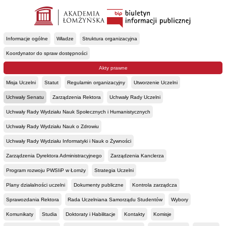
Informacje ogólne
Władze
Struktura organizacyjna
Koordynator do spraw dostępności
Akty prawne
Misja Uczelni
Statut
Regulamin organizacyjny
Utworzenie Uczelni
Uchwały Senatu
Zarządzenia Rektora
Uchwały Rady Uczelni
Uchwały Rady Wydziału Nauk Społecznych i Humanistycznych
Uchwały Rady Wydziału Nauk o Zdrowiu
Uchwały Rady Wydziału Informatyki i Nauk o Żywności
Zarządzenia Dyrektora Administracyjnego
Zarządzenia Kanclerza
Program rozwoju PWSIiP w Łomży
Strategia Uczelni
Plany działalności uczelni
Dokumenty publiczne
Kontrola zarządcza
Sprawozdania Rektora
Rada Uczelniana Samorządu Studentów
Wybory
Komunikaty
Studia
Doktoraty i Habilitacje
Kontakty
Komisje