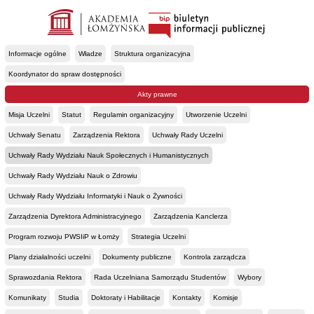
Informacje ogólne
Władze
Struktura organizacyjna
Koordynator do spraw dostępności
Akty prawne
Misja Uczelni
Statut
Regulamin organizacyjny
Utworzenie Uczelni
Uchwały Senatu
Zarządzenia Rektora
Uchwały Rady Uczelni
Uchwały Rady Wydziału Nauk Społecznych i Humanistycznych
Uchwały Rady Wydziału Nauk o Zdrowiu
Uchwały Rady Wydziału Informatyki i Nauk o Żywności
Zarządzenia Dyrektora Administracyjnego
Zarządzenia Kanclerza
Program rozwoju PWSIiP w Łomży
Strategia Uczelni
Plany działalności uczelni
Dokumenty publiczne
Kontrola zarządcza
Sprawozdania Rektora
Rada Uczelniana Samorządu Studentów
Wybory
Komunikaty
Studia
Doktoraty i Habilitacje
Kontakty
Komisje