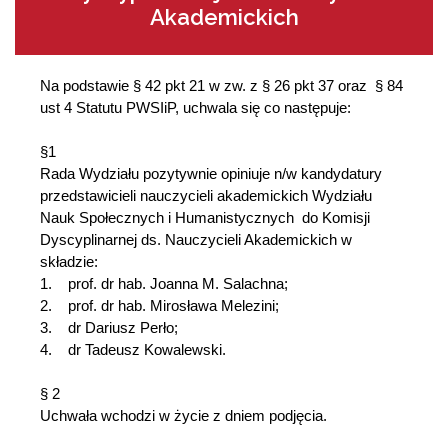
Akademickich
Na podstawie § 42 pkt 21 w zw. z § 26 pkt 37 oraz § 84
ust 4 Statutu PWSIiP, uchwala się co następuje:
§1
Rada Wydziału pozytywnie opiniuje n/w kandydatury
przedstawicieli nauczycieli akademickich Wydziału
Nauk Społecznych i Humanistycznych do Komisji
Dyscyplinarnej ds. Nauczycieli Akademickich w
składzie:
1. prof. dr hab. Joanna M. Salachna;
2. prof. dr hab. Mirosława Melezini;
3. dr Dariusz Perło;
4. dr Tadeusz Kowalewski.
§ 2
Uchwała wchodzi w życie z dniem podjęcia.