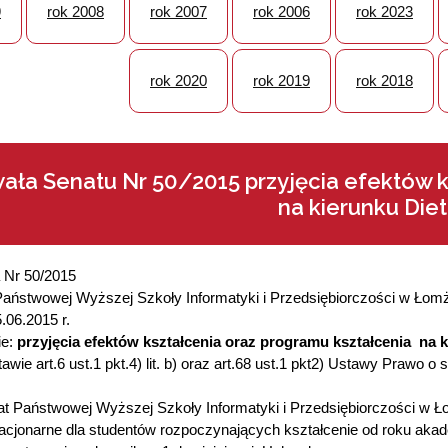
9
rok 2008
rok 2007
rok 2006
rok 2023
rok 2020
rok 2019
rok 2018
ła Senatu Nr 50/2015 przyjęcia efektów k
na kierunku Die
 Nr 50/2015
aństwowej Wyższej Szkoły Informatyki i Przedsiębiorczości w Łom
5.06.2015 r.
ie:
przyjęcia efektów kształcenia oraz programu kształcenia na k
awie art.6 ust.1 pkt.4) lit. b) oraz art.68 ust.1 pkt2) Ustawy Prawo 
 Państwowej Wyższej Szkoły Informatyki i Przedsiębiorczości w Ło
tacjonarne dla studentów rozpoczynających kształcenie od roku aka