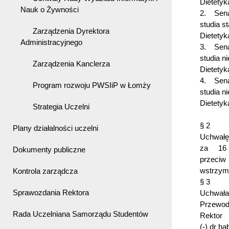
Dietetyk
Nauk o Żywności
2. Senat
studia s
Zarządzenia Dyrektora
Dietetyk
Administracyjnego
3. Senat
studia n
Zarządzenia Kanclerza
Dietetyk
4. Senat
Program rozwoju PWSIiP w Łomży
studia n
Dietetyk
Strategia Uczelni
§ 2
Plany działalności uczelni
Uchwałę
za 16
Dokumenty publiczne
przeci
wstrzym
Kontrola zarządcza
§ 3
Sprawozdania Rektora
Uchwała 
Przewod
Rada Uczelniana Samorządu Studentów
(-) dr h