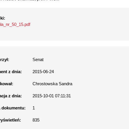
ki:
ła_nr_50_15.pdf
rzył:
Senat
nt z dnia:
2015-06-24
kował:
Chrostowska Sandra
acja z dnia:
2015-10-01 07:11:31
a dokumentu:
1
wyświetleń:
835