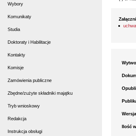
Wybory
Komunikaty
Załączni
uchwa
Studia
Doktoraty i Habilitacje
Kontakty
Wytwo
Komisje
Dokume
Zamówienia publiczne
Opubli
Zbędne/zużyte składniki majątku
Publik
Tryb wnioskowy
Wersj
Redakcja
Ilość 
Instrukcja obsługi