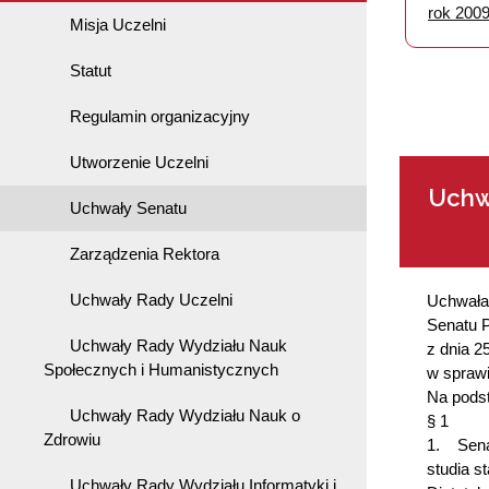
rok 200
Misja Uczelni
Statut
Regulamin organizacyjny
Utworzenie Uczelni
Uchwa
Uchwały Senatu
Zarządzenia Rektora
Uchwały Rady Uczelni
Uchwała
Senatu P
Uchwały Rady Wydziału Nauk
z dnia 2
Społecznych i Humanistycznych
w spraw
Na podst
Uchwały Rady Wydziału Nauk o
§ 1
Zdrowiu
1. Senat
studia s
Uchwały Rady Wydziału Informatyki i