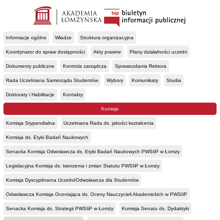
Informacje ogólne
Władze
Struktura organizacyjna
Koordynator do spraw dostępności
Akty prawne
Plany działalności uczelni
Dokumenty publiczne
Kontrola zarządcza
Sprawozdania Rektora
Rada Uczelniana Samorządu Studentów
Wybory
Komunikaty
Studia
Doktoraty i Habilitacje
Kontakty
Komisje
Komisja Stypendialna
Uczelniana Rada ds. jakości kształcenia
Komisja ds. Etyki Badań Naukowych
Senacka Komisja Odwoławcza ds. Etyki Badań Naukowych PWSIiP w Łomży
Legislacyjna Komisja ds. tworzenia i zmian Statutu PWSIiP w Łomży
Komisja Dyscyplinarna Uczelni/Odwoławcza dla Studentów
Odwoławcza Komisja Oceniająca ds. Oceny Nauczycieli Akademickich w PWSIiP
Senacka Komisja ds. Strategii PWSIiP w Łomży
Komisja Senatu ds. Dydaktyki