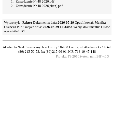
Zarządzenie Nr 48 2026.pdf
Zarządzenie Nr 48 2026(skan).pdf
Wytworzył:
Rektor
Dokument z dnia:
2026-05-29
Opublikował:
Monika
Lisiecka
Publikacja z dnia:
2026-05-29 12:34:56
Wersja dokumentu:
1
Ilość
wyświetleń:
51
Akademia Nauk Stosowanych w Łomży
18-400 Łomża, ul. Akademicka 14, tel.
(86) 215-59-53, fax (86) 215-66-01, NIP: 718-19-47-148
Projekt: TS 2010
System miniBIP v.0.3