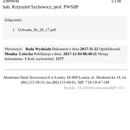
Zdrowiu
(-) dr
hab. Krzysztof Sychowicz, prof. PWSIiP
Załączniki:
Uchwała_Nr_28_17.pdf
Wytworzył:
Rada Wydziału
Dokument z dnia:
2017-11-22
Opublikował:
Monika Lisiecka
Publikacja z dnia:
2017-12-04 08:48:11
Wersja
dokumentu:
1
Ilość wyświetleń:
1577
Akademia Nauk Stosowanych w Łomży
18-400 Łomża, ul. Akademicka 14, tel.
(86) 215-59-53, fax (86) 215-66-01, NIP: 718-19-47-148
Projekt: TS 2010
System miniBIP v.0.3